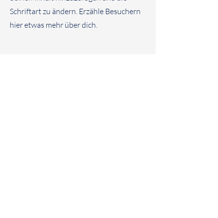
Schriftart zu ändern. Erzähle Besuchern
hier etwas mehr über dich.
Töpfern miteinander
und
voneinander lernen.
© 2024 Töpferstation
Hallo
Workshops
Über uns
Kontakt