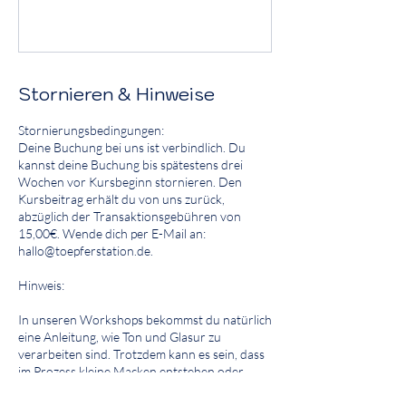
Stornieren & Hinweise
Stornierungsbedingungen:
Deine Buchung bei uns ist verbindlich. Du
kannst deine Buchung bis spätestens drei
Wochen vor Kursbeginn stornieren. Den
Kursbeitrag erhält du von uns zurück,
abzüglich der Transaktionsgebühren von
15,00€. Wende dich per E-Mail an:
hallo@toepferstation.de.
Hinweis:
In unseren Workshops bekommst du natürlich
eine Anleitung, wie Ton und Glasur zu
verarbeiten sind. Trotzdem kann es sein, dass
im Prozess kleine Macken entstehen oder
etwas abplatzt. Mängel an deinem Kunstwerk
können daher nicht ausgeschlossen werden.