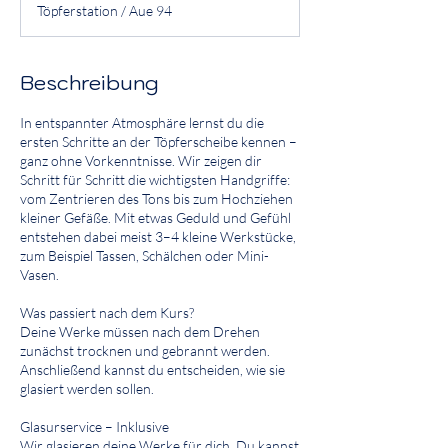
Töpferstation / Aue 94
i
n
n
t
Beschreibung
a
m
In entspannter Atmosphäre lernst du die
:
ersten Schritte an der Töpferscheibe kennen –
1
ganz ohne Vorkenntnisse. Wir zeigen dir
9
Schritt für Schritt die wichtigsten Handgriffe:
.
vom Zentrieren des Tons bis zum Hochziehen
A
kleiner Gefäße. Mit etwas Geduld und Gefühl
u
entstehen dabei meist 3–4 kleine Werkstücke,
g
zum Beispiel Tassen, Schälchen oder Mini-
.
Vasen.
Was passiert nach dem Kurs?
Deine Werke müssen nach dem Drehen
zunächst trocknen und gebrannt werden.
Anschließend kannst du entscheiden, wie sie
glasiert werden sollen.
Glasurservice – Inklusive
Wir glasieren deine Werke für dich. Du kannst