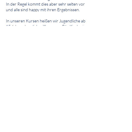
In der Regel kommt dies aber sehr selten vor
und alle sind happy mit ihren Ergebnissen.
In unseren Kursen heißen wir Jugendliche ab
15 Jahren herzlich willkommen. Für Kinder im
Alter von 8 bis 14 Jahren ist die Teilnahme nur
in Begleitung eines Erwachsenen möglich,
wobei in diesem Fall bitte zwei Kursplätze
gebucht werden müssen.
Kontaktangaben
Aue 94, Wuppertal, Germany
hallo@toepferstation.de