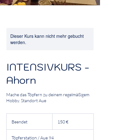
Dieser Kurs kann nicht mehr gebucht
werden.
INTENSIVKURS -
Ahorn
Mache das Töpfern zu deinem regelmäßigem
Hobby. Standort Aue
150
Euro
Beendet
B
150 €
e
e
Töpferstation / Aue 94
n