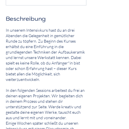
d
e
t
Beschreibung
In unserem Intensivkurs hast du an drei
Abenden die Gelegenheit in gemütlicher
Runde zu töpfern. Zu Beginn des Kurses
erhältst du eine Einführung in die
grundlegenden Techniken der Aufbaukeramik
und lernst unsere Werkstatt kennen. Dabei
spielt es keine Rolle, ob du Anfänger*in bist
oder schon Erfahrung hast – dieser Kurs
bietet allen die Möglichkeit, sich
weiterzuentwickeln.
In den folgenden Sessions arbeitest du frei an
deinen eigenen Projekten. Wir begleiten dich
in deinem Prozess und stehen dir
unterstützend zur Seite. Werde kreativ und
gestalte deine eigenen Werke, tauscht euch
aus und lernt mit und voneinander.
Einige Wochen später schließt du unseren
Intensivkurs mit einem Glasurtermin ab.