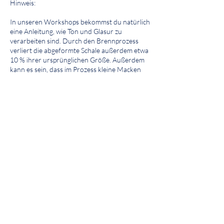
Hinweis:
In unseren Workshops bekommst du natürlich
eine Anleitung, wie Ton und Glasur zu
verarbeiten sind. Durch den Brennprozess
verliert die abgeformte Schale außerdem etwa
10 % ihrer ursprünglichen Größe. Außerdem
kann es sein, dass im Prozess kleine Macken
entstehen oder etwas abplatzt. Mängel an
deinem Kunstwerk können daher nicht
ausgeschlossen werden. In der Regel kommt
dies aber sehr selten vor und alle sind happy
mit ihren Ergebnissen.
Kontaktangaben
Aue 94, Wuppertal, Germany
hallo@toepferstation.de