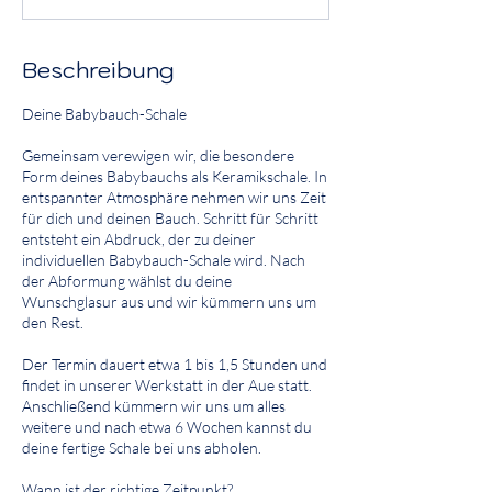
d
e
t
Beschreibung
Deine Babybauch-Schale
Gemeinsam verewigen wir, die besondere
Form deines Babybauchs als Keramikschale. In
entspannter Atmosphäre nehmen wir uns Zeit
für dich und deinen Bauch. Schritt für Schritt
entsteht ein Abdruck, der zu deiner
individuellen Babybauch-Schale wird. Nach
der Abformung wählst du deine
Wunschglasur aus und wir kümmern uns um
den Rest.
Der Termin dauert etwa 1 bis 1,5 Stunden und
findet in unserer Werkstatt in der Aue statt.
Anschließend kümmern wir uns um alles
weitere und nach etwa 6 Wochen kannst du
deine fertige Schale bei uns abholen.
Wann ist der richtige Zeitpunkt?