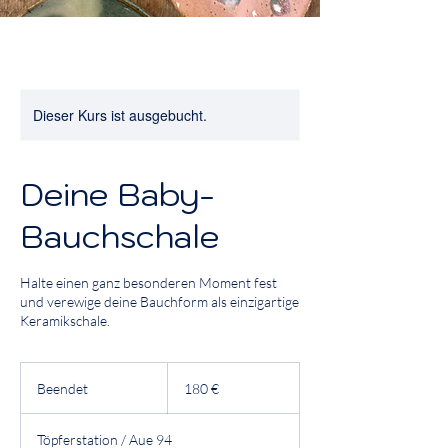
Dieser Kurs ist ausgebucht.
Deine Baby-
Bauchschale
Halte einen ganz besonderen Moment fest
und verewige deine Bauchform als einzigartige
Keramikschale.
180
Euro
Beendet
B
180 €
e
e
Töpferstation / Aue 94
n