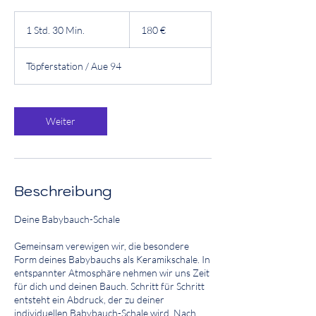
180
Euro
1 Std. 30 Min.
1
180 €
S
t
Töpferstation / Aue 94
d
3
0
M
Weiter
i
n
.
Beschreibung
Deine Babybauch-Schale
Gemeinsam verewigen wir, die besondere
Form deines Babybauchs als Keramikschale. In
entspannter Atmosphäre nehmen wir uns Zeit
für dich und deinen Bauch. Schritt für Schritt
entsteht ein Abdruck, der zu deiner
individuellen Babybauch-Schale wird. Nach