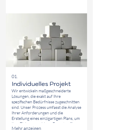
01.
Individuelles Projekt
Wir entwickeln maßgeschneiderte
Lösungen, die exakt auf Ihre
spezifischen Bedürfnisse zugeschnitten
sind. Unser Prozess umfasst die Analyse
Ihrer Anforderungen und die
Erstellung eines einzigartigen Plans, um
Ihre Ziele zu erreichen. Erwarten Sie
Mehr anzeigen
Kreativität, Effizienz und Ergebnisse, die