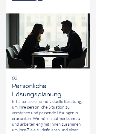
über Ihre Erwartungen hinausgehen.
Dieses Angebot ist ideal für einzigartige
Herausforderungen, die
Standardlösungen nicht abdecken.
02.
Persönliche
Lösungsplanung
Erhalten Sie eine individuelle Beratung,
um Ihre persönliche Situation zu
verstehen und passende Lösungen zu
erarbeiten. Wir hören aufmerksam zu
und arbeiten eng mit Ihnen zusammen,
um Ihre Ziele zu definieren und einen