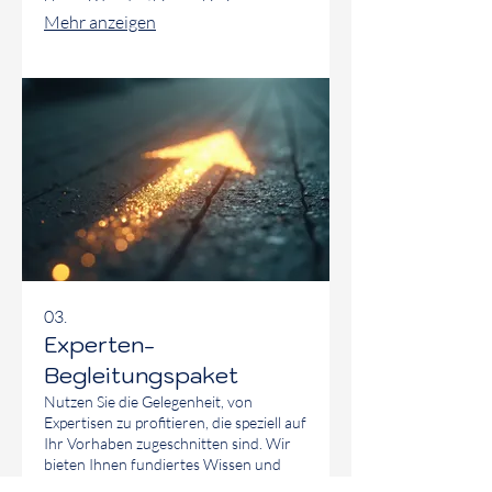
klaren Weg dorthin zu skizzieren.
Mehr anzeigen
Vertrauen Sie auf unsere Expertise, um
die bestmöglichen Schritte für Ihren
Erfolg zu identifizieren. Dieses Angebot
konzentriert sich auf Ihre individuellen
Anforderungen.
03.
Experten-
Begleitungspaket
Nutzen Sie die Gelegenheit, von
Expertisen zu profitieren, die speziell auf
Ihr Vorhaben zugeschnitten sind. Wir
bieten Ihnen fundiertes Wissen und
strategische Einblicke, um Ihre